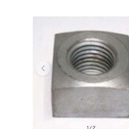
1
/
2