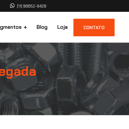
(11) 98852-9428
egmentos
Blog
Loja
CONTATO
legada