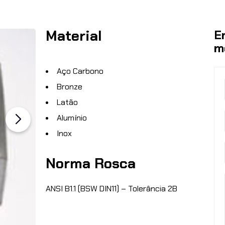
Material
E
m
Aço Carbono
Bronze
Latão
Alumínio
Inox
Norma Rosca
ANSI B1.1 (BSW DIN11) – Tolerância 2B