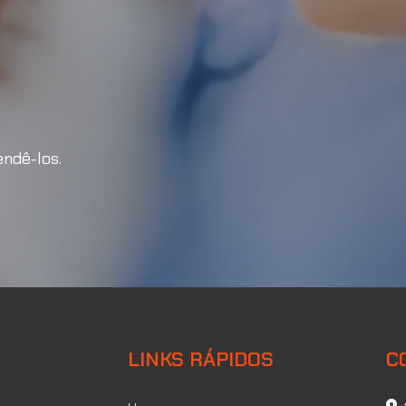
gada: fixação leve com
ndê-los.
riação da porca quadrada tradicional, projetada
ades de fixação em materiais como madeira, onde o
tilizado.
r área de contato e melhor fixação em superfícies
LINKS RÁPIDOS
C
arbono ou aço inox, oferecendo resistência e