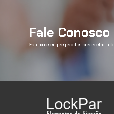
Grau 5
Grau 8
Grau 10
Fale Conosco
Porca quadrada leve pole
Estamos sempre prontos para melhor ate
precisão máxima!
A porca quadrada leve polegada é uma va
especificamente para atender às necessid
padrão de rosca em polegadas é amplamente u
Características Principais:
Formato:
Quadrado, proporcionando maio
irregulares.
Material:
Geralmente fabricada em aço c
durabilidade.