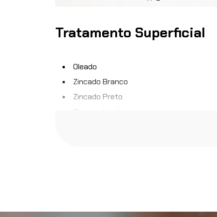
Tratamento Superficial
Oleado
Zincado Branco
Zincado Preto
Bicromatizado
Fosfatizado
Niquelado
Zinco Trivalente
Geomet
Tratamento Térmico